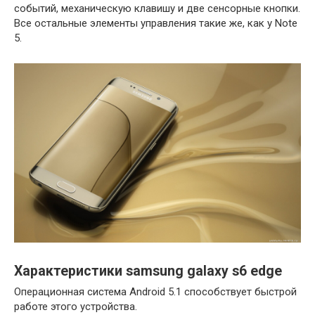
событий
,
механическую
клавишу
и
две
сенсорные
кнопки
.
Все
остальные
элементы
управления
такие
же
,
как
у
Note
5
.
Характеристики samsung galaxy s6 edge
Операционная
система
Android
5
.
1
способствует
быстрой
работе
этого
устройства
.