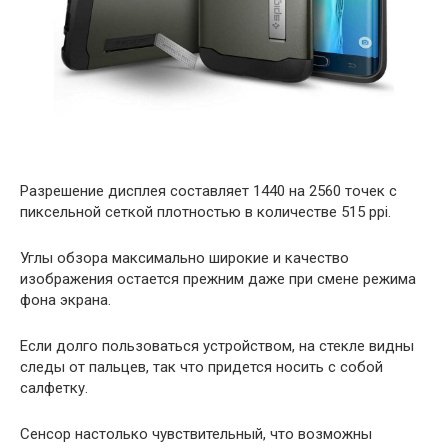
Разрешение
дисплея
составляет
1440
на
2560
точек
с
пиксельной
сеткой
плотностью
в
количестве
515
ррi
.
Углы
обзора
максимально
широкие
и
качество
изображения
остается
прежним
даже
при
смене
режима
фона
экрана
.
Если
долго
пользоваться
устройством
,
на
стекле
видны
следы
от
пальцев
,
так
что
придется
носить
с
собой
салфетку
.
Сенсор
настолько
чувствительный
,
что
возможны