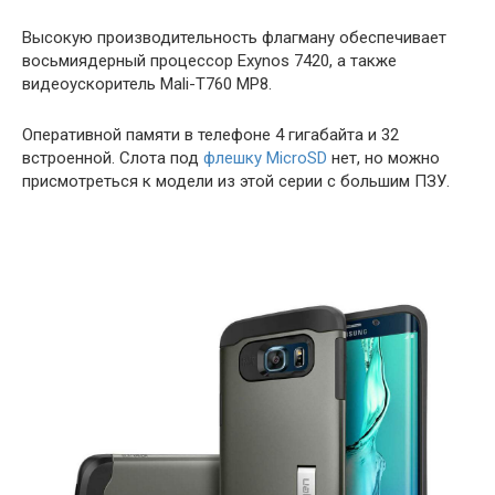
Высокую
производительность
флагману
обеспечивает
восьмиядерный процессор Exynos 7420,
а
также
видеоускоритель Mali-T760 MP8.
Оперативной
памяти
в
телефоне
4
гигабайта
и
32
встроенной
.
Слота
под
флешку
MicroSD
нет
,
но
можно
присмотреться
к
модели
из
этой
серии
с
большим
ПЗУ
.