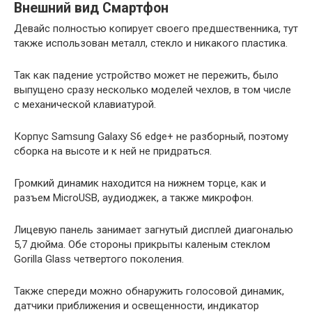
Внешний
вид
Смартфон
Девайс
полностью
копирует
своего
предшественника
,
тут
также
использован
металл
,
стекло
и
никакого
пластика
.
Так
как
падение
устройство
может
не
пережить
,
было
выпущено
сразу
несколько
моделей
чехлов
,
в
том
числе
с
механической
клавиатурой
.
Корпус
Samsung
Galaxy
S6
edge
+
не разборный
,
поэтому
сборка
на
высоте
и
к
ней
не
придраться
.
Громкий
динамик
находится
на
нижнем
торце
,
как
и
разъем
MicroUSB
,
аудиоджек
,
а
также
микрофон
.
Лицевую
панель
занимает
загнутый
дисплей
диагональю
5
,
7
дюйма
.
Обе
стороны
прикрыты
каленым
стеклом
Gorilla
Glass
четвертого
поколения
.
Также
спереди
можно
обнаружить
голосовой
динамик
,
датчики
приближения
и
освещенности
,
индикатор