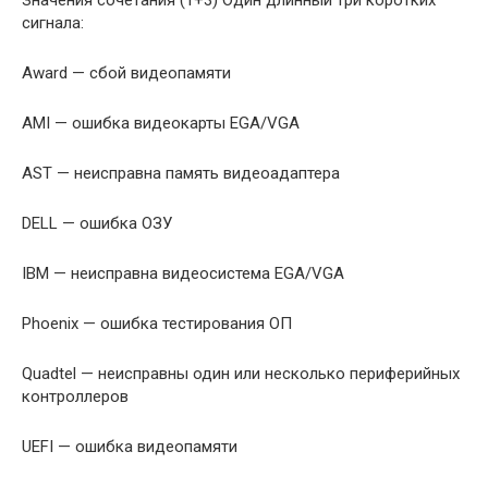
Значения сочетания (1+3) Один длинный три коротких
сигнала:
Award — сбой видеопамяти
AMI — ошибка видеокарты EGA/VGA
AST — неисправна память видеоадаптера
DELL — ошибка ОЗУ
IBM — неисправна видеосистема EGA/VGA
Phoenix — ошибка тестирования ОП
Quadtel — неисправны один или несколько периферийных
контроллеров
UEFI — ошибка видеопамяти