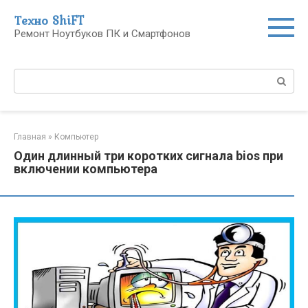
Перейти
Техно ShiFT
к
Ремонт Ноутбуков ПК и Смартфонов
контенту
Поиск:
Главная
»
Компьютер
Один длинный три коротких сигнала bios при
включении компьютера